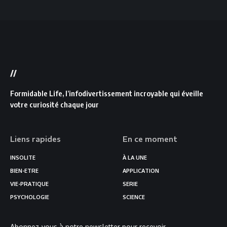
//
Formidable Life, l’infodivertissement incroyable qui éveille
votre curiosité chaque jour
Liens rapides
En ce moment
INSOLITE
À LA UNE
BIEN-ETRE
APPLICATION
VIE-PRATIQUE
SERIE
PSYCHOLOGIE
SCIENCE
Abonnez-vous à notre newsletter pour recevoir