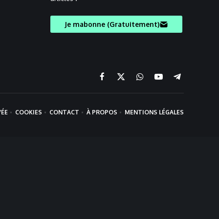
Je mabonne (Gratuitement)
Facebook
X
Chaine
YouTube
Telegram
(Twitter)
WhatsApp
VÉE
COOKIES
CONTACT
À PROPOS
MENTIONS LÉGALES