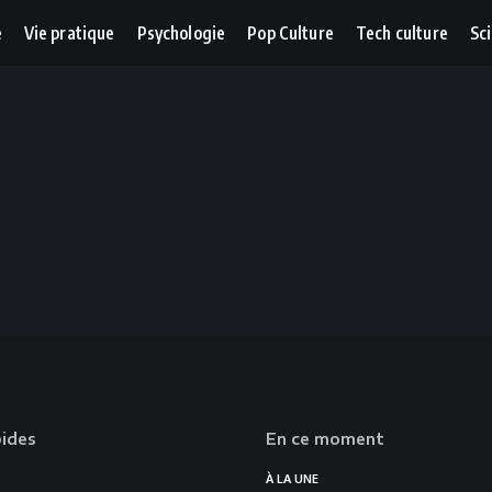
e
Vie pratique
Psychologie
Pop Culture
Tech culture
Sc
pides
En ce moment
À LA UNE