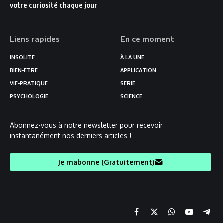
votre curiosité chaque jour
Liens rapides
En ce moment
INSOLITE
À LA UNE
BIEN-ETRE
APPLICATION
VIE-PRATIQUE
SERIE
PSYCHOLOGIE
SCIENCE
Abonnez-vous à notre newsletter pour recevoir
instantanément nos derniers articles !
Je mabonne (Gratuitement)
Facebook
X
Chaine
YouTube
Teleg